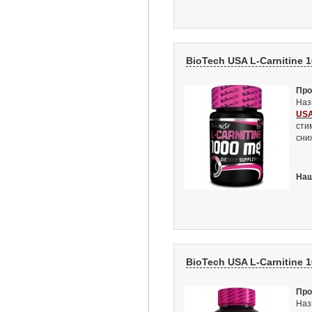
BioTech USA L-Carnitine 1
Про
Наз
US
сти
сни
Наш
BioTech USA L-Carnitine 1
Про
Наз