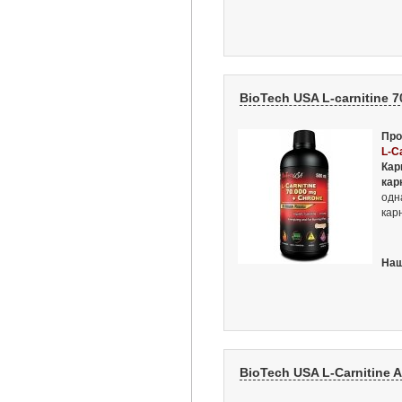
BioTech USA L-carnitine 7
Про
L-C
Кар
кар
одн
кар
Наш
BioTech USA L-Carnitine 