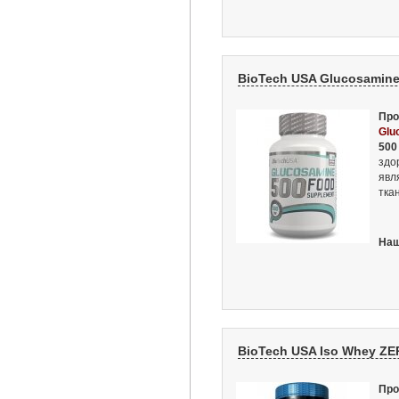
BioTech USA Glucosamine 
Про
Glu
500
здо
явл
тка
Наш
BioTech USA Iso Whey ZERO
Про