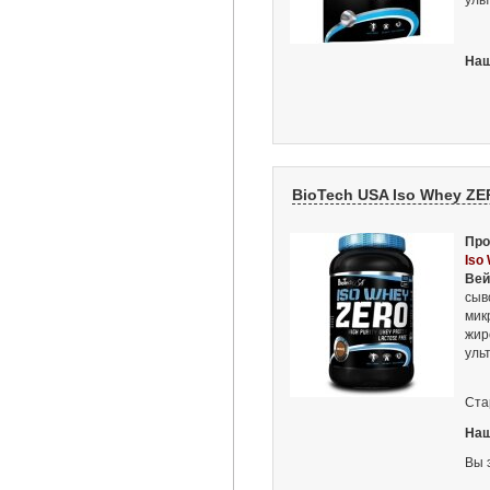
уль
Наш
BioTech USA Iso Whey ZERO
Про
Iso
Вей
сыв
мик
жир
уль
Ста
Наш
Вы 