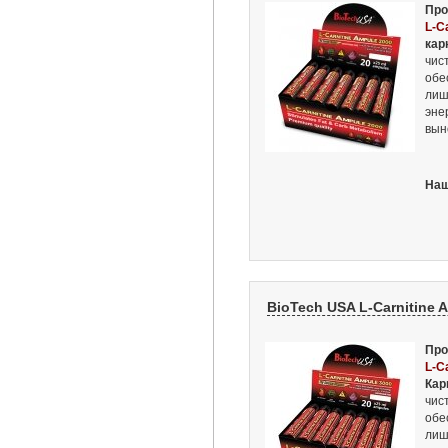
Про
L-C
кар
чис
обе
лиш
эне
вын
Наш
BioTech USA L-Carnitine A
Про
L-C
Кар
чис
обе
лиш