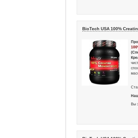
BioTech USA 100% Creatin
Про
100
(Сп
Кре
чис
спо
мас
Ста
Наш
Вы 