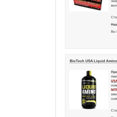
эне
вын
Ста
Наш
Вы 
BioTech USA Liquid Amino
Про
Ами
US
нов
NIT
ами
сыв
Ста