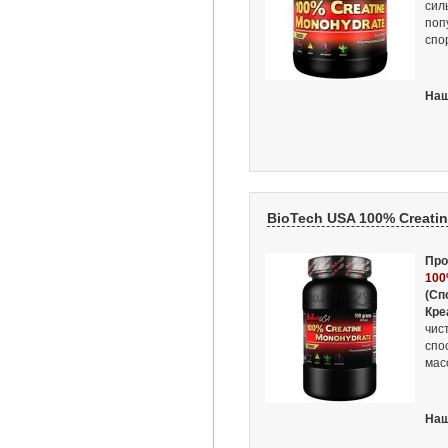
сил
поп
спо
Наш
BioTech USA 100% Creatin
Про
100
(Сп
Кре
чис
спо
мас
Наш