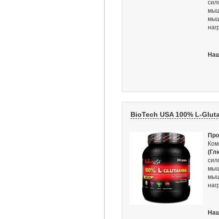
сил
мыш
мыш
наг
Наш
BioTech USA 100% L-Gluta
Про
Ком
(Гл
сил
мыш
мыш
наг
Наш