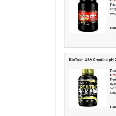
Cre
Икс
спо
мощ
Наш
BioTech USA Creatine pH-X
Про
Cre
Пей
буф
экс
кап
Наш