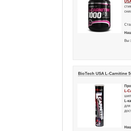
US
сти
сни
Ста
Наш
Вы 
BioTech USA L-Carnitine 5
Про
L-C
шип
L-к
для
дос
Наш