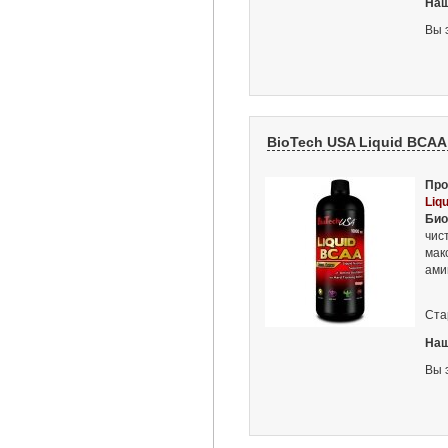
Наш
Вы 
BioTech USA Liquid BCAA 
Про
Liq
Био
чис
мак
ами
Ста
Наш
Вы 