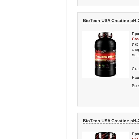
BioTech USA Creatine pH-X
Про
Cre
Икс
спо
мощ
Ста
Наш
Вы 
BioTech USA Creatine pH-X
Про