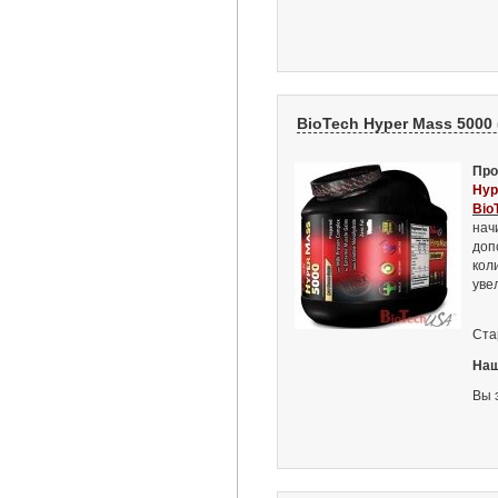
BioTech Hyper Mass 5000 (
Про
Hyp
Bio
нач
доп
кол
уве
Ста
Наш
Вы 