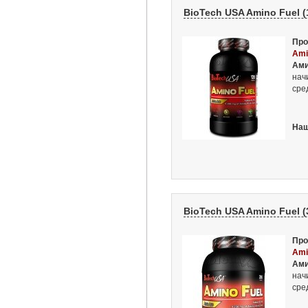
BioTech USA Amino Fuel (
Про
Ami
Ами
нач
сре
Наш
BioTech USA Amino Fuel (
Про
Ami
Ами
нач
сре