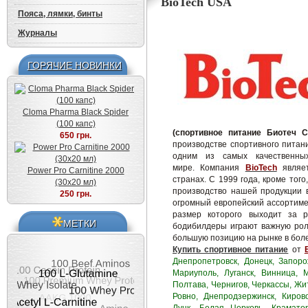
BioTech USA
Пояса, лямки, бинты
Журналы
ГОРЯЧИЕ НОВИНКИ
Cloma Pharma Black Spider
(100 капс)
(спортивное питание Биотеч 
650 грн.
производстве спортивного питани
одним из самых качественны
мире.
Компания
BioTech
являет
Power Pro Carnitine 2000
странах.
С 1999 года, кроме тог
(30x20 мл)
производство нашей продукции 
250 грн.
огромный европейский ассортиме
размер которого выходит за 
МЕТКИ
бодибилдеры играют важную рол
большую позицию на рынке в боле
Купить спортивное питание
от
Днепропетровск, Донецк, Запоро
Мариуполь, Луганск, Винница, 
Полтава, Чернигов, Черкассы, Жи
Ровно, Днепродзержинск, Кирово