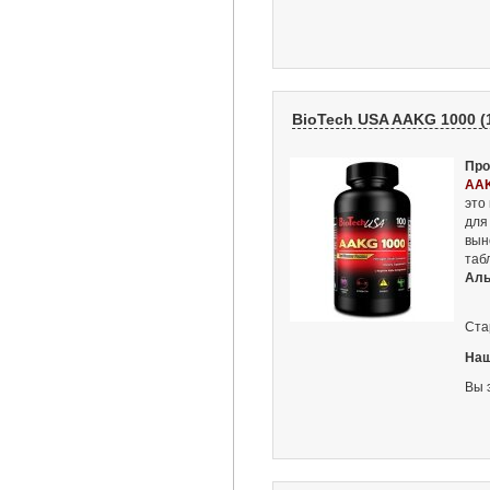
BioTech USA AAKG 1000 (
Про
AAK
это
для
вын
таб
Аль
Ста
Наш
Вы 