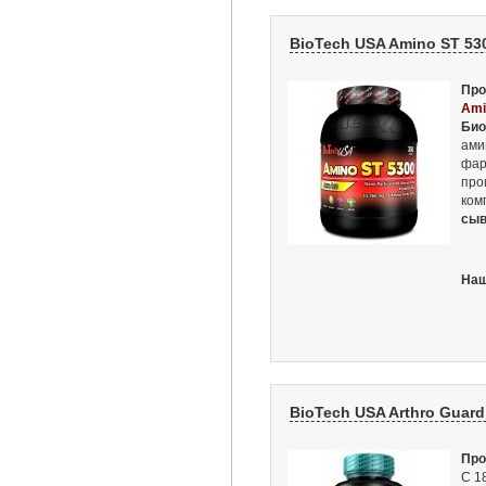
BioTech USA Amino ST 530
Про
Ami
Био
ами
фар
про
ком
сыв
Наш
BioTech USA Arthro Guard 
Про
С 1