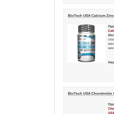
BioTech USA Calcium Zinc
Про
Cal
(Ка
сба
маг
мин
Наш
BioTech USA Chondroitin 
Про
Cho
US