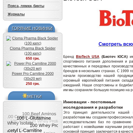
Пояса, лямки, бинты
Журналы
ГОРЯЧИЕ НОВИНКИ
Смотреть всю
Cloma Pharma Black Spider
(100 капс)
Бренд
BioTech USA
(Биотеч ЮСА)
им
650 грн.
спортивного питания дополнения и ра
качественных и передовых производств
брендов в нескольких странах.
С 1999 г
Power Pro Carnitine 2000
начали производство нашей продукц
(30x20 мл)
огромный европейский питания склада
250 грн.
ожиданий.
Наши спортсмены и бодибил
им мы сохранили большую позицию на ры
МЕТКИ
Инновации - постоянные
исследования и разработки
Это принцип деятельности нашей к
разработкам мы создаем профессионал
исследовательских баз по сравнени
работают с новейшими научными резул
основной принцип заключается в качест