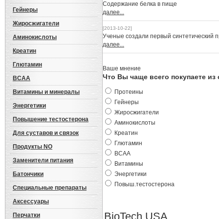
Cодержание белка в пище
Гейнеры
далее...
Жиросжигатели
[2013-10-22]
Ученые создали первый синтетический 
Аминокислоты
далее...
Креатин
Глютамин
Ваше мнение
Что Вы чаще всего покупаете из
BCAA
Витамины и минералы
Протеины
Гейнеры
Энергетики
Жиросжигатели
Повышение тестостерона
Аминокислоты
Для суставов и связок
Креатин
Глютамин
Продукты NO
BCAA
Заменители питания
Витамины
Батончики
Энергетики
Повыш.тестостерона
Специальные препараты
Аксессуары
BioTech USA
Перчатки