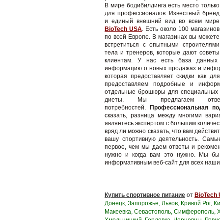
В мире бодибилдинга есть место только
для профессионалов.
Известный бренд
и единый внешний вид во всем мире
BioTech USA
.
Есть около 100 магазинов
по всей Европе.
В магазинах вы можете
встретиться с опытными строителями
тела и тренеров, которые дают советы
клиентам.
У нас есть база данных 
информацию о новых продажах и инфор
которая предоставляет скидки как дл
предоставляем подробные и информ
отдельные брошюры для специальных н
диеты.
Мы предлагаем от
потребностей.
Профессиональная под
сказать, разница между многими вари
являетесь экспертом с большим количе
вряд ли можно сказать, что вам действ
вашу спортивную деятельность.
Самые
первое, чем мы даем ответы и рекомен
нужно и когда вам это нужно.
Мы бы 
информативным веб-сайт для всех наши
Купить спортивное питание
от
BioTech
Донецк, Запорожье, Львов, Кривой Рог, К
Макеевка, Севастополь, Симферополь, Х