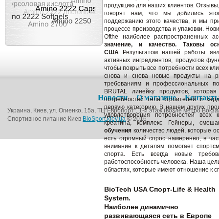
продукцию для наших клиентов.
Отзывы,
говорят нам, что мы добились этог
поддержанию этого качества, и мы пр
процессе производства и упаковки.
Нови
Ofthe наиболее распространенных ас
значение, и качество.
Таковы осн
США
Результатом нашей работы явля
активных ингредиентов, продуктов фун
чтобы покрыть все потребности всех кл
снова и снова новые продукты на р
требованиям и профессиональных по
BRUTAL линейку продуктов, которая
Новости
О магазине
Контакт
потребностей тела строителей и хард
первую категорию.
В нашем других про
Украина, Киев, ул. Огиенко, 15а, ТЦ"Европорт", 1-й этаж (возле метро Вокза
удовлетворения потребностей всех 
Спортивное питание Киев
BioSport.kiev.ua
© 2016
креатина, комплекс Гейнеры, смеша
обучения
количество людей, которые о
есть огромный спрос намеренно, в час
внимание к деталям помогает спортсм
спорта.
Есть всегда новые требо
работоспособность человека.
Наша цель
областях, которые имеют отношение к с
BioTech USA Спорт-Life & Health
System.
Наиболее динамично
развивающаяся сеть в Европе