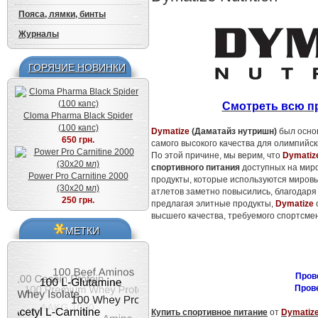
Пояса, лямки, бинты
Журналы
ГОРЯЧИЕ НОВИНКИ
Смотреть всю пр
Cloma Pharma Black Spider
(100 капс)
Dymatize
(Даматайз нутришн)
был основ
650 грн.
самого высокого качества для олимпийс
По этой причине, мы верим, что
Dymatiz
спортивного питания
доступных на мир
Power Pro Carnitine 2000
продукты, которые используются мировы
(30x20 мл)
атлетов заметно повысились, благодар
250 грн.
предлагая элитные продукты,
Dymatize
высшего качества, требуемого спортсме
МЕТКИ
Пров
Пров
Купить спортивное питание
от
Dymatize