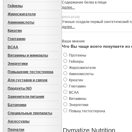
Cодержание белка в пище
Гейнеры
далее...
Жиросжигатели
[2013-10-22]
Ученые создали первый синтетический 
Аминокислоты
далее...
Креатин
Глютамин
Ваше мнение
Что Вы чаще всего покупаете из
BCAA
Витамины и минералы
Протеины
Гейнеры
Энергетики
Жиросжигатели
Повышение тестостерона
Аминокислоты
Для суставов и связок
Креатин
Глютамин
Продукты NO
BCAA
Заменители питания
Витамины
Батончики
Энергетики
Повыш.тестостерона
Специальные препараты
Аксессуары
Dymatize Nutrition
Перчатки