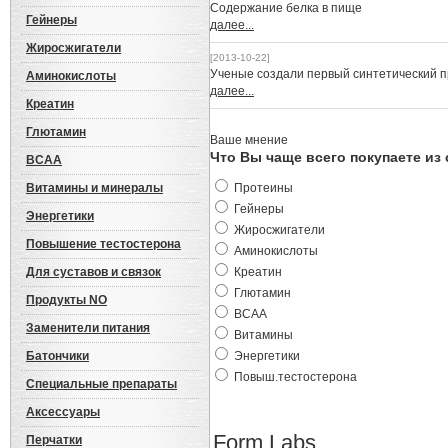
Cодержание белка в пище
Гейнеры
далее...
Жиросжигатели
[2013-10-22]
Ученые создали первый синтетический 
Аминокислоты
далее...
Креатин
Глютамин
Ваше мнение
Что Вы чаще всего покупаете из
BCAA
Витамины и минералы
Протеины
Гейнеры
Энергетики
Жиросжигатели
Повышение тестостерона
Аминокислоты
Для суставов и связок
Креатин
Глютамин
Продукты NO
BCAA
Заменители питания
Витамины
Батончики
Энергетики
Повыш.тестостерона
Специальные препараты
Аксессуары
Form Labs
Перчатки