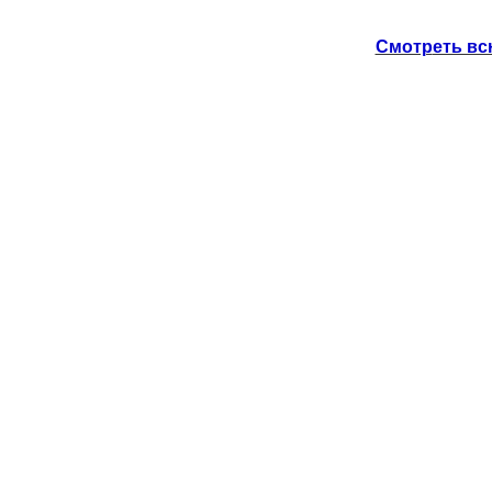
Смотр
еть вс