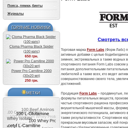
Пояса, лямки, бинты
Журналы
ГОРЯЧИЕ НОВИНКИ
Смотр
еть вс
Cloma Pharma Black Spider
Торговая марка
Form Labs
(Форм Лабс) 
(100 капс)
активные добавки с целью бодибилдинга
650 грн.
зимних, экстремальных а также водных 
спортивного питания Form Labs совсем 
питания дополнительными питательным
Power Pro Carnitine 2000
любителей а также всех, кто ведет акти
(30x20 мл)
совершенствованию своего тела, увелич
250 грн.
достижений.
МЕТКИ
Продукция
Form Labs
– продвинутые, п
формулы питательных веществ, произве
частью спортивного рациона профессио
внушительной мышечной массы, формир
энергетического потенциала, активного
также результативности. Спортивное ко
прекрасным вкусовым запасом, кой понр
Грамотно сбалансированные содержания