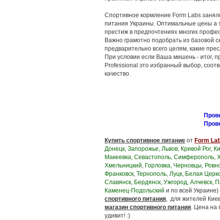
Спортивное кормление Form Labs занял
питания Украины. Оптимальные цены а 
престиж в предпочтениях многих профе
Важно грамотно подобрать из базовой с
предварительно всего целям, какие прес
При условии если Ваша мишень - итог, 
Professional это избранный выбор, соо
качество.
Пров
Пров
Купить спортивное питание
от
Form La
Донецк, Запорожье, Львов, Кривой Рог, К
Макеевка, Севастополь, Симферополь, Х
Хмельницкий, Горловка, Черновцы, Ровно
Франковск, Тернополь, Луцк, Белая Церк
Славянск, Бердянск, Ужгород, Алчевск, 
Каменец-Подольский
и по всей Украине)
спортивного питания
, для жителей Кие
магазин спортивного питания
. Цена на
удивит! :)