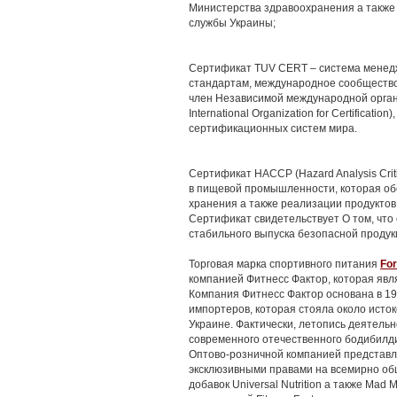
Министерства здравоохранения а также
службы Украины;
Сертификат TUV CERT – система менед
стандартам, международное сообщество
член Независимой международной орган
International Organization for Certificat
сертификационных систем мира.
Сертификат НАССР (Hazard Analysis Criti
в пищевой промышленности, которая обе
хранения а также реализации продукто
Сертификат свидетельствует О том, что
стабильного выпуска безопасной продук
Торговая марка спортивного питания
Fo
компанией Фитнесс Фактор, которая явл
Компания Фитнесс Фактор основана в 19
импортеров, которая стояла около исто
Украине. Фактически, летопись деятель
современного отечественного бодибилди
Оптово-розничной компанией представл
эксклюзивными правами на всемирно об
добавок Universal Nutrition а также Ma