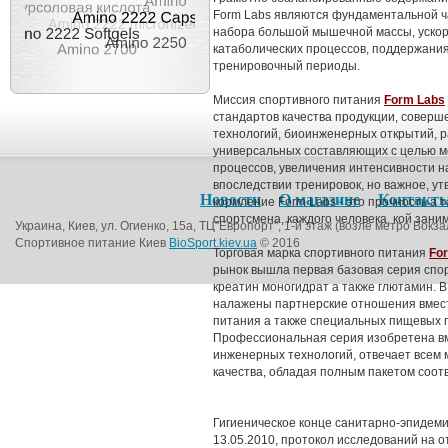
Form Labs являются фундаментальной ч
набора большой мышечной массы, ускор
катаболических процессов, поддержания
тренировочный периоды.
Миссия спортивного питания
Form Labs
стандартов качества продукции, совер
технологий, биоинженерных открытий, 
универсальных составляющих с целью 
процессов, увеличения интенсивности н
впоследствии тренировок, но важное, ут
Новости
О магазине
Контакт
кормление Form Labs - это прочность а 
спортсмена, каждого человека, кой зан
Украина, Киев, ул. Огиенко, 15а, ТЦ"Европорт", 1-й этаж (возле метро Вокза
Спортивное питание Киев
BioSport.kiev.ua
© 2016
Торговая марка спортивного питания
Fo
рынок вышла первая базовая серия спо
креатин моногидрат а также глютамин. В
налажены партнерские отношения вмест
питания а также специальных пищевых п
Профессиональная серия изобретена вм
инженерных технологий, отвечает всем
качества, обладая полным пакетом соотв
Гигиеническое конце санитарно-эпидеми
13.05.2010, протокол исследований на о