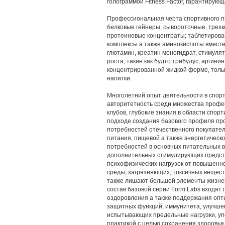
голограммой Fitness Factor, гарантирую
Профессиональная черта спортивного пи
белковые гейнеры, сывороточные, трех
протеиновые концентраты; таблетирова
комплексы а также аминокислоты вмест
глютамин, креатин моногидрат, стимуля
роста, такие как будто трибулус, аргини
концентрированной жидкой форме, тольк
напитки.
Многолетний опыт деятельности в спорт
авторитетность среди множества профес
клубов, глубокие знания в области спо
подходе создания базового профиля пр
потребностей отечественного покупател
питания, пищевой а также энергетическо
потребностей в основных питательных в
дополнительных стимулирующих предста
психофизических нагрузок от повышенно
среды, загрязняющих, токсичных вещест
также лишают большей элементы жизнен
состав базовой серии Form Labs входят
оздоровления а также поддержания опт
защитных функций, иммунитета, улучше
испытывающих предельные нагрузки, уп
практикой с целью сохранения здоровья 