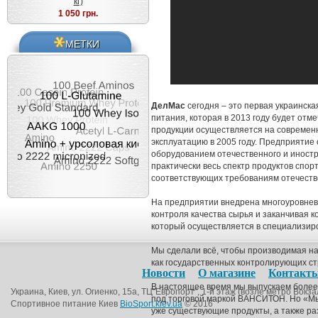
кг)
1 050 грн.
МЕТКИ
ДелМас
сегодня – это первая украинска
питания, которая в 2013 году будет отме
продукции осуществляется на современн
эксплуатацию в 2005 году. Предприяти
оборудованием отечественного и иностр
практически весь спектр продуктов спор
соответствующих требованиям отечеств
На предприятии внедрена многоуровнева
контроля качества сырья и заканчивая к
который осуществляется в специализи
Мы сделали всё, чтобы производимая н
как государственных контролирующих стр
Новости
О магазине
Контакт
В настоящее время мы выпускаем более
Украина, Киев, ул. Огиенко, 15а, ТЦ"Европорт", 1-й этаж (возле метро Вокза
под торговой маркой ВАНСИТОН. Но «Мы
Спортивное питание Киев
BioSport.kiev.ua
© 2016
уже существующие продукты, а также р