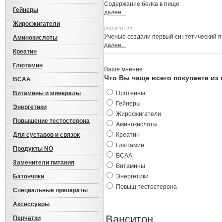
Cодержание белка в пище
Гейнеры
далее...
Жиросжигатели
[2013-10-22]
Ученые создали первый синтетический 
Аминокислоты
далее...
Креатин
Глютамин
Ваше мнение
Что Вы чаще всего покупаете из
BCAA
Витамины и минералы
Протеины
Гейнеры
Энергетики
Жиросжигатели
Повышение тестостерона
Аминокислоты
Для суставов и связок
Креатин
Глютамин
Продукты NO
BCAA
Заменители питания
Витамины
Батончики
Энергетики
Повыш.тестостерона
Специальные препараты
Аксессуары
Ванситон
Перчатки