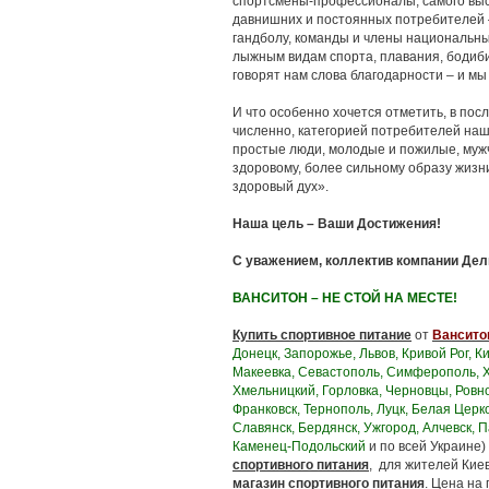
спортсмены-профессионалы, самого выс
давнишних и постоянных потребителей –
гандболу, команды и члены национальны
лыжным видам спорта, плавания, бодиби
говорят нам слова благодарности – и мы
И что особенно хочется отметить, в по
численно, категорией потребителей наш
простые люди, молодые и пожилые, муж
здоровому, более сильному образу жизн
здоровый дух».
Наша цель – Ваши Достижения!
С уважением, коллектив компании Дел
ВАНСИТОН – НЕ СТОЙ НА МЕСТЕ!
Купить спортивное питание
от
Вансито
Донецк, Запорожье, Львов, Кривой Рог, К
Макеевка, Севастополь, Симферополь, Х
Хмельницкий, Горловка, Черновцы, Ровно
Франковск, Тернополь, Луцк, Белая Церк
Славянск, Бердянск, Ужгород, Алчевск, 
Каменец-Подольский
и по всей Украине)
спортивного питания
, для жителей Кие
магазин спортивного питания
. Цена на