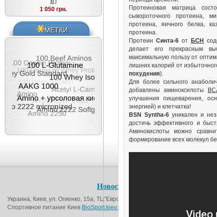
кг)
Протеиновая матрица состо
1 050 грн.
сывороточного протеина, ми
протеина, яичного белка, к
МЕТКИ
протеина.
Протеин
Синта-6
от
БСН
соде
делает его прекрасным вы
максимальную пользу от оптим
лишних калорий от избыточного
похудения
).
Для более сильного анаболи
добавлены аминоксилоты
BC
улучшения пищеварения, ос
энергией) и клетчатка!
BSN
Syntha-6
уникален и нез
достичь эффективного и быст
Аминокислоты можно сравнит
формирование всех молекул бел
Новости
О магазине
Контакт
Украина, Киев, ул. Огиенко, 15а, ТЦ"Европорт", 1-й этаж (возле метро Вокза
Спортивное питание Киев
BioSport.kiev.ua
© 2016