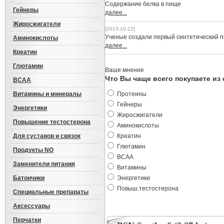
Cодержание белка в пище
Гейнеры
далее...
Жиросжигатели
[2013-10-22]
Ученые создали первый синтетический 
Аминокислоты
далее...
Креатин
Глютамин
Ваше мнение
Что Вы чаще всего покупаете из
BCAA
Витамины и минералы
Протеины
Гейнеры
Энергетики
Жиросжигатели
Повышение тестостерона
Аминокислоты
Для суставов и связок
Креатин
Глютамин
Продукты NO
BCAA
Заменители питания
Витамины
Батончики
Энергетики
Повыш.тестостерона
Специальные препараты
Аксессуары
Перчатки