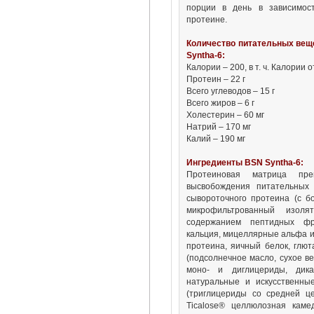
порции в день в зависимост
протеине.
Количество питательных вещес
Syntha-6:
Калории – 200, в т. ч. Калории 
Протеин – 22 г
Всего углеводов – 15 г
Всего жиров – 6 г
Холестерин – 60 мг
Натрий – 170 мг
Калий – 190 мг
Ингредиенты BSN Syntha-6:
Протеиновая матрица пре
высвобождения питательных 
сывороточного протеина (с б
микрофильтрованный изол
содержанием пептидных фра
кальция, мицеллярные альфа и
протеина, яичный белок, глют
(подсолнечное масло, сухое ве
моно- и диглицериды, дикал
натуральные и искусственны
(триглицериды со средней це
Ticalose® целлюлозная камед