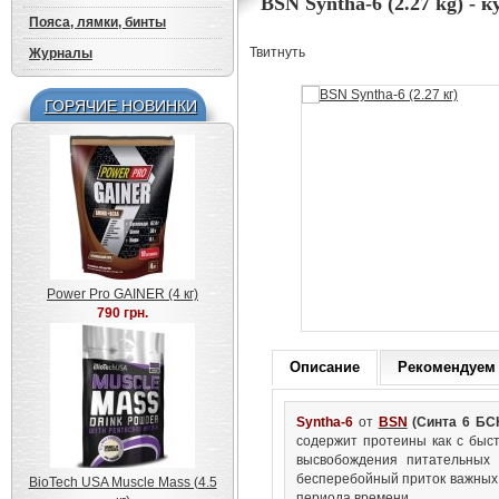
BSN Syntha-6 (2.27 kg) - 
Пояса, лямки, бинты
Твитнуть
Журналы
ГОРЯЧИЕ НОВИНКИ
Power Pro GAINER (4 кг)
790 грн.
Описание
Рекомендуем
Syntha-6
от
BSN
(Синта 6 БС
содержит протеины как с быс
высвобождения питательных 
бесперебойный приток важных 
BioTech USA Muscle Mass (4.5
периода времени.