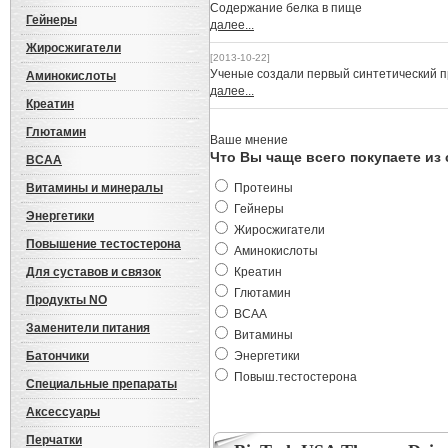
Cодержание белка в пище
Гейнеры
далее...
Жиросжигатели
[2013-10-22]
Ученые создали первый синтетический 
Аминокислоты
далее...
Креатин
Глютамин
Ваше мнение
Что Вы чаще всего покупаете из
BCAA
Витамины и минералы
Протеины
Гейнеры
Энергетики
Жиросжигатели
Повышение тестостерона
Аминокислоты
Для суставов и связок
Креатин
Глютамин
Продукты NO
BCAA
Заменители питания
Витамины
Батончики
Энергетики
Повыш.тестостерона
Специальные препараты
Аксессуары
Перчатки