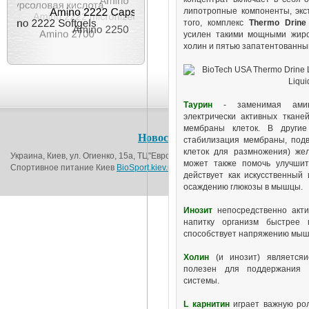
липотропные компоненты, экс
того, комплекс
Thermo Drine
усилен такими мощными жиро
холин и пятью запатентованн
Таурин
- заменимая амино
электрически активных тканей
мембраны клеток. В другие
Новости
О магазине
Контакт
стабилизация мембраны, подв
клеток для размножения) же
Украина, Киев, ул. Огиенко, 15а, ТЦ"Европорт", 1-й этаж (возле метро Вокза
может также помочь улучшить
Спортивное питание Киев
BioSport.kiev.ua
© 2016
действует как искусственный 
осаждению глюкозы в мышцы.
Инозит
непосредственно акти
напитку организм быстрее 
способствует напряжению мышц
Холин
(и инозит) являетсяи
полезен для поддержания з
системы.
L карнитин
играет важную рол