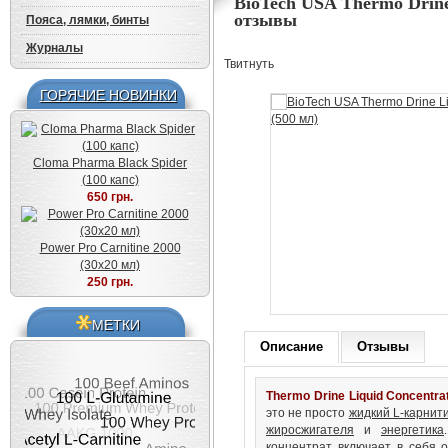
BioTech USA Thermo Drine 
отзывы
Пояса, лямки, бинты
Журналы
Твитнуть
ГОРЯЧИЕ НОВИНКИ
Cloma Pharma Black Spider
(100 капс)
650 грн.
Power Pro Carnitine 2000
(30x20 мл)
250 грн.
МЕТКИ
Описание
Отзывы
Thermo Drine Liquid Concentra
это не просто
жидкий L-карнит
жиросжигателя
и
энергетика
концентрат включает в себя