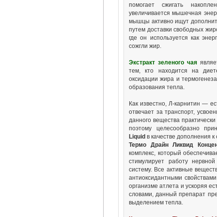
помогает сжигать накопл
увеличивается мышечная энер
мышцы активно ищут дополните
путем доставки свободных жир
где он используется как эне
сожгли жир.
Экстракт зеленого чая
являет
тем, кто находится на диет
оксидации жира и термогенеза,
образования тепла.
Как известно, Л-карнитин — е
отвечает за транспорт, усвое
данного вещества практически
поэтому целесообразно при
Liquid
в качестве дополнения к
Термо Драйн Ликвид Концен
комплекс, который обеспечива
стимулирует работу нервной
систему. Все активные вещест
антиоксидантными свойствами
организме атлета и ускоряя е
словами, данный препарат пре
выделением тепла.