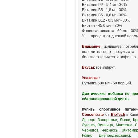
Витамин РР - 5,4 мг - 30%
Витамин В5 - 1,8 мг - 30%
Витамин В6 - 0,6 мг - 30%
Витамин В12 - 0,3 мкг - 30%
Биотин - 45,6 мкг - 30%
Фолиевая кислота - 60 мкг - 30
% — процент от дневной нормы
Внимание:
излишнее потребле
положительного результата 
большого количества кофеина.
Вкусы:
грейпфрут.
Упаковка:
Бутылка 500 мл - 50 порций.
Диетические добавки не пр
сбалансированной диеты.
Купить спортивное питани
Concentrate
от
BioTech
в Киев
Донецк, Запорожье, Львов, Кр
Луганск, Винница, Макеевка, 
Чернигов, Черкассы, Житомир
Ровно, Днепродзержинск, К