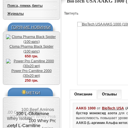
BioTech USA AAKG 1000 (1
Пояса, лямки, бинты
Твитнуть
Журналы
ГОРЯЧИЕ НОВИНКИ
Cloma Pharma Black Spider
(100 капс)
650 грн.
Power Pro Carnitine 2000
(30x20 мл)
250 грн.
МЕТКИ
Описание
Отзывы
AAKG 1000
от
BioTech USA
(
бустер моноксид азота
для с
выносливость повышает урове
AAKG (L-аргинин Альфа кетог