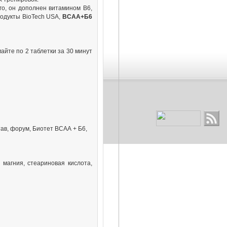
120 грн.
го, он дополнен витамином B6,
родукты BioTech USA,
ВСАА+Б6
айте по 2 таблетки за 30 минут
ск
Форум
Form Labs Шейкер
дымчатый (700 мл)
120 грн.
 магния, стеариновая кислота,
BioTech USA Iso Whey