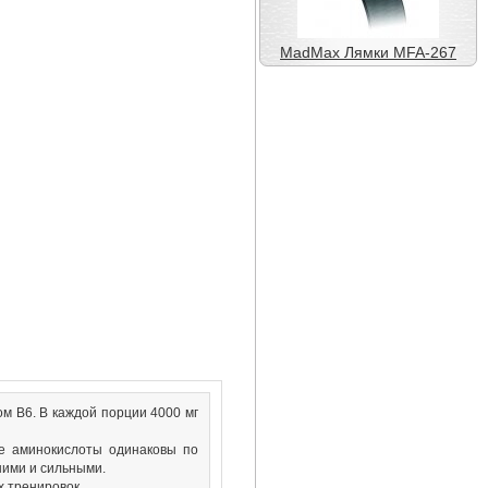
BioTech USA Multivitamin
for Women (60 таб)
200 грн.
ом B6. В каждой порции 4000 мг
е аминокислоты одинаковы по
BioTech USA Vitabolic (30
шими и сильными.
таб)
 тренировок.