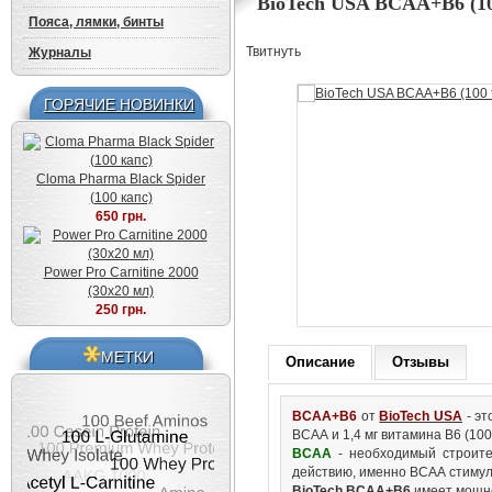
BioTech USA BCAA+B6 (100
Пояса, лямки, бинты
Твитнуть
Журналы
ГОРЯЧИЕ НОВИНКИ
Cloma Pharma Black Spider
(100 капс)
650 грн.
Power Pro Carnitine 2000
(30x20 мл)
250 грн.
МЕТКИ
Описание
Отзывы
BCAA+B6
от
BioTech USA
- эт
ВСАА и 1,4 мг витамина B6 (10
ВСАА
- необходимый строите
действию, именно
ВСАА
стимул
BioTech BCAA+B6
имеет мощне