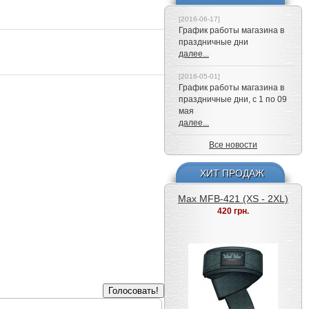
340 грн.
[2016-06-17]
График работы магазина в
праздничные дни
далее...
[2016-05-01]
График работы магазина в
праздничные дни, с 1 по 09
мая
далее...
Атлетический пояс Mad
Все новости
Max MFB-421 (XS - 2XL)
420 грн.
ХИТ ПРОДАЖ
MadMax Лямки MFA-267
200 грн.