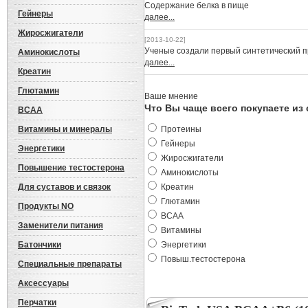
Cодержание белка в пище
Гейнеры
далее...
Жиросжигатели
[2013-10-22]
Ученые создали первый синтетический 
Аминокислоты
далее...
Креатин
Глютамин
Ваше мнение
Что Вы чаще всего покупаете из
BCAA
Витамины и минералы
Протеины
Гейнеры
Энергетики
Жиросжигатели
Повышение тестостерона
Аминокислоты
Для суставов и связок
Креатин
Глютамин
Продукты NO
BCAA
Заменители питания
Витамины
Батончики
Энергетики
Повыш.тестостерона
Специальные препараты
Аксессуары
Перчатки