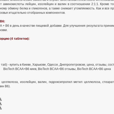
 аминокислоты лейцин, изолейцин и валин в соотношении 2:1:1. Кроме то
ому обмену белка и гликогенов, а также снижает утомляемость. Как и все п
оровья итщательно отобранных компонентов.
B6:
 + B6 в день в качестве пищевой добавки. Для улучшения результата приним
овки.
рцию (4 таблетки):
О магазине
Контакты
Карта сайта
Расширенный пои
льная).
 целлюлоза, изолейцин, валин, гидроксипропил метил целлюлоза, стеарат
ин В6).
й.
й.
й.