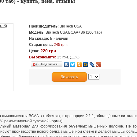
 таб) - купить, цена, отзывы
Производитель:
BioTech USA
Модель:
BioTech USA BCAA+B6 (100 таб)
На складе:
В наличии
Старая цена:
245 грн.
220 грн.
Цена:
Вы экономите:
25 грн. (11%)
Поделиться…
Заказать
о аминокислоты ВСАА в таблетках, в пропорции 2:1:1, обогащённые витамин
0% рекомендуемой суточной нормы)!
льный материал для формирования объемных мышечных волокон. Не вс
ируют производство нового белка в мышечной клетке и делают мышцы боль
йшие анаболические свойства и служит восстановителем после интенсивных