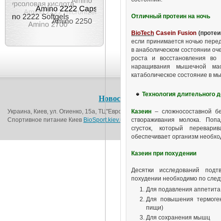
Отличный протеин на ночь
BioTech
Casein Fusion
(протеи
если принимается ночью перед
в анаболическом состоянии оче
роста и восстановления во
наращивания мышечной мас
катаболическое состояние в мы
Технология длительного д
Новости
О магазине
Контакт
Украина, Киев, ул. Огиенко, 15а, ТЦ"Европорт", 1-й этаж (возле метро Вокза
Казеин
– сложносоставной бе
Спортивное питание Киев
BioSport.kiev.ua
© 2016
створаживания молока. Попа
сгусток, который перевари
обеспечивает организм необх
Казеин при похудении
Десятки исследований подт
похудении необходимо по сле
Для подавления аппетита
Для повышения термоген
пищи)
Для сохранения мышц