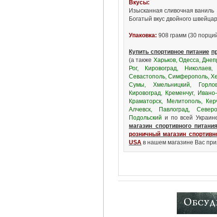
Вкусы:
Изысканная сливочная ваниль
Богатый вкус двойного швейца
Упаковка:
908 грамм (30 порций
Купить спортивное питание
п
(а также
Харьков, Одесса, Днеп
Рог, Кировоград, Николаев,
Севастополь, Симферополь, Хе
Сумы, Хмельницкий, Горлов
Кировоград, Кременчуг, Ивано
Краматорск, Мелитополь, Керч
Алчевск, Павлоград, Северо
Подольский
и по всей Украин
магазин спортивного питани
розничный магазин спортивн
USA
в нашем магазине Вас прия