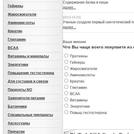
Cодержание белка в пище
Гейнеры
далее...
Жиросжигатели
[2013-10-22]
Ученые создали первый синтетический 
Аминокислоты
далее...
Креатин
Глютамин
Ваше мнение
Что Вы чаще всего покупаете из
BCAA
Витамины и минералы
Протеины
Гейнеры
Энергетики
Жиросжигатели
Повышение тестостерона
Аминокислоты
Для суставов и связок
Креатин
Глютамин
Продукты NO
BCAA
Заменители питания
Витамины
Батончики
Энергетики
Повыш.тестостерона
Специальные препараты
Аксессуары
Перчатки