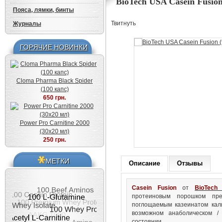
BioTech USA Casein Fusion
Пояса, лямки, бинты
Твитнуть
Журналы
ГОРЯЧИЕ НОВИНКИ
Cloma Pharma Black Spider
(100 капс)
650 грн.
Power Pro Carnitine 2000
(30x20 мл)
250 грн.
МЕТКИ
Описание
Отзывы
Casein Fusion
от
BioTech
протеиновым порошком пре
поглощаемым казеинатом кал
возможном анаболическом / 
состоянии.