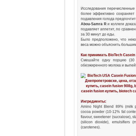
Исследования перечисленные 
более эффективно сохраняет
подавления голода предпочтит
Abou-Samra R
и коллеги доказ
подавляет аппетит, по сравнен
за 30 минут до еды.
Было предположено, что нек
веса можно объяснить большим
Как принимать BioTech
Casein
Смешайте одну порцию (30 
обезжиренного молока и выпей
Ингредиенты:
Amino Night Blend 89% (milk pr
cocoa powder (10-12% fat content
flavour, sweetener (sucralose), s
(silicon dioxide), emulsifiers 
(carotenes).