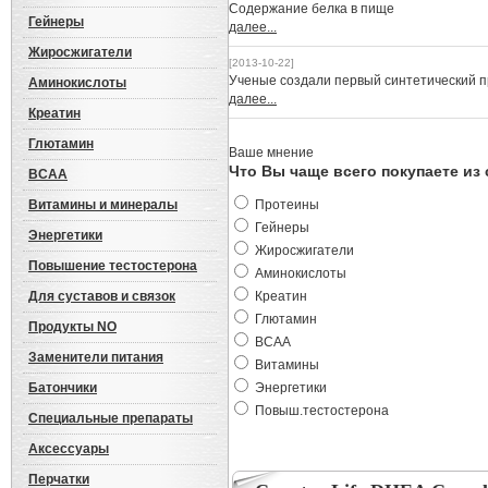
Cодержание белка в пище
Гейнеры
далее...
Жиросжигатели
[2013-10-22]
Ученые создали первый синтетический 
Аминокислоты
далее...
Креатин
Глютамин
Ваше мнение
Что Вы чаще всего покупаете из
BCAA
Витамины и минералы
Протеины
Гейнеры
Энергетики
Жиросжигатели
Повышение тестостерона
Аминокислоты
Для суставов и связок
Креатин
Глютамин
Продукты NO
BCAA
Заменители питания
Витамины
Батончики
Энергетики
Повыш.тестостерона
Специальные препараты
Аксессуары
Перчатки