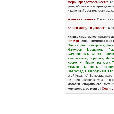
Меры предосторожности:
Хра
употреблять при поврежденной
и конечный срок годности указа
Условия хранения:
Хранить в с
Кол-во капсул в упаковке:
60 ш
Купить спортивное питание
д
for Men
(DHEA комплекс фор 
Одесса, Днепропетровск, Донец
Николаев, Мариуполь, Луг
Симферополь, Херсон, Полта
Хмельницкий, Горловка, Черн
Кременчуг, Ивано-Франковск, 
Мелитополь, Керчь, Никопол
Павлоград, Северодонецк, Евп
всей Украине) Вы всегда може
питания BioSport.kiev.ua
, для 
магазин спортивного питан
комплекс фор мен)
от
Country 