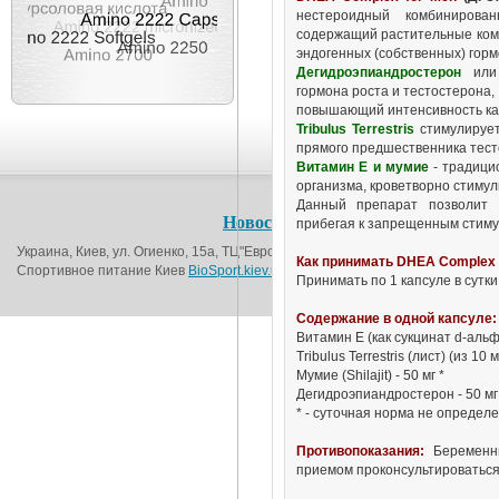
нестероидный комбинирован
содержащий растительные ком
эндогенных (собственных) горм
Дегидроэпиандростерон
ил
гормона роста и тестостерона,
повышающий интенсивность кат
Tribulus Terrestris
стимулирует
прямого предшественника тест
Витамин Е и мумие
- традици
организма, кроветворно стиму
Данный препарат позволит 
Новости
О магазине
Контакт
прибегая к запрещенным стиму
Украина, Киев, ул. Огиенко, 15а, ТЦ"Европорт", 1-й этаж (возле метро Вокза
Как принимать DHEA Complex 
Спортивное питание Киев
BioSport.kiev.ua
© 2016
Принимать по 1 капсуле в сутк
Содержание в одной капсуле:
Витамин Е (как сукцинат d-аль
Tribulus Terrestris (лист) (из 10 
Мумие (Shilajit) - 50 мг *
Дегидроэпиандростерон - 50 мг
* - суточная норма не определ
Противопоказания:
Беременн
приемом проконсультироваться