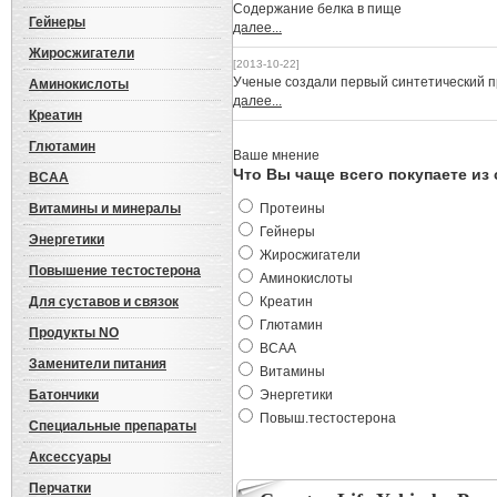
Cодержание белка в пище
Гейнеры
далее...
Жиросжигатели
[2013-10-22]
Ученые создали первый синтетический 
Аминокислоты
далее...
Креатин
Глютамин
Ваше мнение
Что Вы чаще всего покупаете из
BCAA
Витамины и минералы
Протеины
Гейнеры
Энергетики
Жиросжигатели
Повышение тестостерона
Аминокислоты
Для суставов и связок
Креатин
Глютамин
Продукты NO
BCAA
Заменители питания
Витамины
Батончики
Энергетики
Повыш.тестостерона
Специальные препараты
Аксессуары
Перчатки