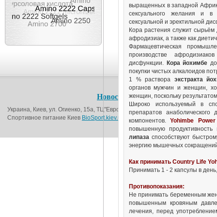
выращенных в западной Африк
сексуального желания и в
сексуальной и эректильной дис
Кора растения служит сырьём
афродизиак, а также как диети
Фармацевтическая промышл
производстве афродизиако
дисфункции.
Кора йохимбе
дос
покупки чистых алкалоидов пот
1 % раствора
экстракта йо
органов мужчин и женщин, х
женщин, поскольку результатом
Новости
О магазине
Контакт
Широко используемый в спо
Украина, Киев, ул. Огиенко, 15а, ТЦ"Европорт", 1-й этаж (возле метро Вокза
препаратов анаболического 
Спортивное питание Киев
BioSport.kiev.ua
© 2016
компонентов.
Yohimbe Power
повышенную продуктивность 
липаза
способствуют быстром
энергию мышечных сокращений 
Как принимать Country Life Yo
Принимать 1 - 2 капсулы в день
Противопоказания:
Не принимать беременным жен
повышенным кровяным давлен
лечения, перед употребление