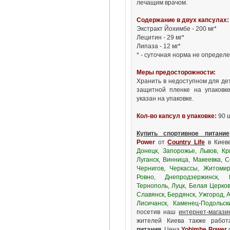
лечащим врачом.
Содержание в двух капсулах:
Экстракт Йохимбе - 200 мг*
Лецитин - 29 мг*
Липаза - 12 мг*
* - суточная норма не определ
Меры предосторожности:
Хранить в недоступном для де
защитной пленке на упаковк
указан на упаковке.
Кол-во капсул в упаковке:
90 ш
Купить спортивное питание
Power
от
Country Life
в Киев
Донецк, Запорожье, Львов, Кр
Луганск, Винница, Макеевка, 
Чернигов, Черкассы, Житомир
Ровно, Днепродзержинск, К
Тернополь, Луцк, Белая Церков
Славянск, Бердянск, Ужгород, 
Лисичанск, Каменец-Подольск
посетив наш
интернет-магазин
жителей Киева также рабо
питания
. Цена
Yohimbe Power