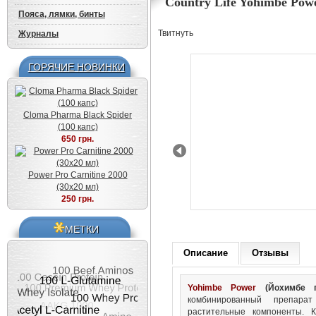
Country Life Yohimbe Powe
Пояса, лямки, бинты
Твитнуть
Журналы
ГОРЯЧИЕ НОВИНКИ
Cloma Pharma Black Spider
(100 капс)
650 грн.
Prev
Power Pro Carnitine 2000
(30x20 мл)
250 грн.
МЕТКИ
Описание
Отзывы
Yohimbe Power
(Йохимбе п
комбинированный препарат
растительные компоненты.