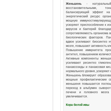
Женьшень
- натуральный 
восстановительными, то
балансирующий эффект на 
энергетический ресурс орган
мощную иммуностимулирующу
ускоряют приспособление к из
вирусов и бактерий благода
сопротивляемость организма в
биологических факторов. Па
вдвое усиливают биосинтез ну
мозге, повышают активность кле
Повышение иммунитета прои
антител, повышением количест
Активные компоненты женьше
усиливают ресинтез гликоге
панаксозиды и панаксовая кис
нормального уровня, ускоряют с
Женьшень блокирует образован
мощные профилактические св
женьшеня повышается поглощ
переход в альбумин сыворот
печени и головного мозга
увеличивается.
Кора белой ивы