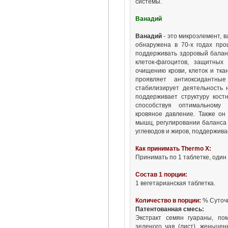
системы.
Ванадий
Ванадий
- это микроэлемент, в
обнаружена в 70-х годах про
поддерживать здоровый баланс
клеток-фагоцитов, защитных
очищению крови, клеток и тка
проявляет антиоксидантные
стабилизирует деятельность 
поддерживает структуру кост
способствуя оптимальному 
кровяное давление. Также он
мышц, регулировании баланса 
углеводов и жиров, поддержива
Как принимать Thermo X:
Принимать по 1 таблетке, один -
Состав 1 порции:
1 вегетарианская таблетка.
Количество в порции:
% Суточ
Патентованная смесь:
Экстракт семян гуараны, по
зеленого чая (лист), женьшен