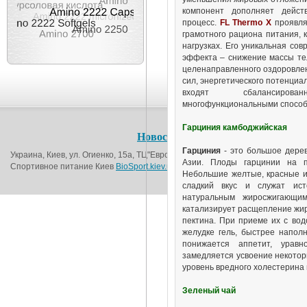
компонент дополняет дейст
процесс.
FL Thermo X
проявля
грамотного рациона питания, 
нагрузках. Его уникальная со
эффекта – снижение массы тел
целенаправленного оздоровле
сил, энергетического потенциа
входят сбалансиров
многофункциональными способн
Гарциния камбоджийская
Новости
О магазине
Контакт
Гарциния
- это большое дерев
Украина, Киев, ул. Огиенко, 15а, ТЦ"Европорт", 1-й этаж (возле метро Вокза
Азии. Плоды гарцинии на п
Спортивное питание Киев
BioSport.kiev.ua
© 2016
Небольшие желтые, красные и
сладкий вкус и служат исто
натуральным жиросжигающим
катализирует расщепление жир
пектина. При приеме их с вод
желудке гель, быстрее напол
понижается аппетит, урав
замедляется усвоение некотор
уровень вредного холестерина 
Зеленый чай