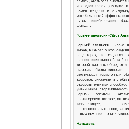
памяти, оказывает окислитель
углеводов. Кофеин, обладает 
обмен веществ и стимулиру
метаболический эффект катехо
путем ингибирования фос
функцию.
Горький апельсин (Citrus Aura
Горький апельсин
широко ис
жиров, вызывая высвобождение
рецепторах, и создавая х
расщепление жиров. Бета-3 ре
которой жир высвобождается 
скорость обмена веществ в п
увеличивает термогенный эф
здоровое, снижение и стабил
оздоровительными способностя
уменьшение сворачиваемости
Горький апельсин оказыв
противоревматическое, антиск
заживляющее, обезб
противовоспалительное, анти
стимулирующее, тонизирующее
Женьшень