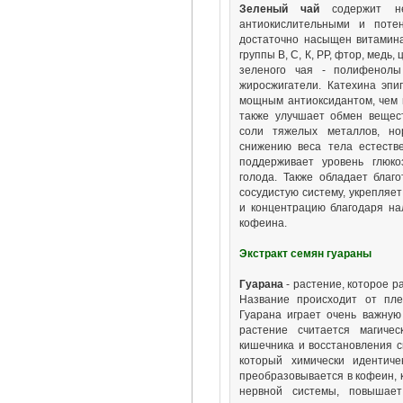
Зеленый чай
содержит нес
антиокислительными и поте
достаточно насыщен витамин
группы В, С, К, РР, фтор, медь
зеленого чая - полифенолы
жиросжигатели. Катехина эпиг
мощным антиоксидантом, чем 
также улучшает обмен вещест
соли тяжелых металлов, но
снижению веса тела естеств
поддерживает уровень глюко
голода. Также обладает благ
сосудистую систему, укрепляе
и концентрацию благодаря на
кофеина.
Экстракт семян гуараны
Гуарана
- растение, которое р
Название происходит от пле
Гуарана играет очень важную 
растение считается магиче
кишечника и восстановления с
который химически идентиче
преобразовывается в кофеин, 
нервной системы, повышает