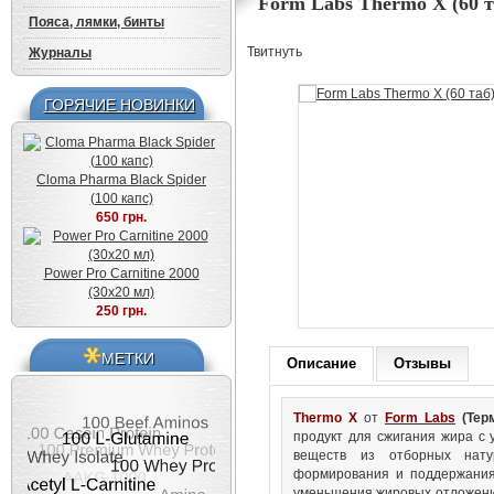
Form Labs Thermo X (60 т
Пояса, лямки, бинты
Твитнуть
Журналы
ГОРЯЧИЕ НОВИНКИ
Cloma Pharma Black Spider
(100 капс)
650 грн.
Power Pro Carnitine 2000
(30x20 мл)
250 грн.
МЕТКИ
Описание
Отзывы
Thermo X
от
Form Labs
(Тер
продукт для сжигания жира с 
веществ из отборных нату
формирования и поддержания
уменьшения жировых отложени