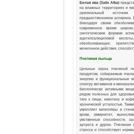
Белая ива (Salix Alba)
предста
на влажных территориях и яв
оригинальный источник
предшественником аспирина. 
благодаря своим обезболи
современное время широко
синтетическим формам аспи
ацетилсалициловой кислот
обезболивающее, препятст
мочегонное действия, способс
Пчелиная пыльца
Цельные зерна пчелиной п
продуктом, собираемым пчел
энергию и функциональные в
спектру витаминов и минерало
биологически активными вещ
рядом полезных для здоровья
тяги к пище, никотину и кофе
хронической усталостью. Такж
укрепляет капилляры и стенк
крови, иммунитет, вынослив
умственные способности, за
артрита и дургих. Пчелиная 
стресса и способствует норм