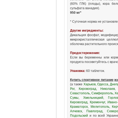
(60% ГЛК) (плоды), кора бел
сульфата ванадия).
950 мг*
* Суточная норма не установле
Другие ингредиенты:
Дикальция фосфат, модифицир
микрокристаллическая целлюл
оболочка растительного проис
Предостережения:
Если вы беременны или корми
продукта посоветуйтесь с врач
Упаковка:
60 таблеток.
Купить спортивное питание
ж
(а также
Харьков, Одесса, Днеп
Рог, Кировоград, Николаев,
Севастополь, Симферополь, Хе
Сумы, Хмельницкий, Горлов
Кировоград, Кременчуг, Ивано
Краматорск, Мелитополь, Керч
Алчевск, Павлоград, Северо
Подольский
и по всей Украин