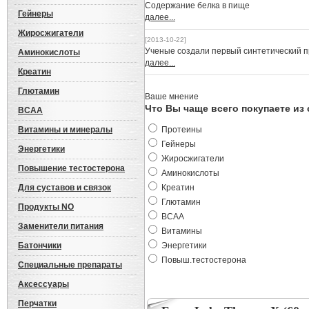
Cодержание белка в пище
Гейнеры
далее...
Жиросжигатели
[2013-10-22]
Ученые создали первый синтетический 
Аминокислоты
далее...
Креатин
Глютамин
Ваше мнение
Что Вы чаще всего покупаете из
BCAA
Витамины и минералы
Протеины
Гейнеры
Энергетики
Жиросжигатели
Повышение тестостерона
Аминокислоты
Для суставов и связок
Креатин
Глютамин
Продукты NO
BCAA
Заменители питания
Витамины
Батончики
Энергетики
Повыш.тестостерона
Специальные препараты
Аксессуары
Перчатки