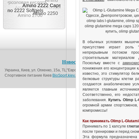
В обычных условиях мышечн
присутствие играет роль 
непрерывным потоком прос
строительным материалом д
Новости
О магазине
Контакт
Поскольку вместе с
аминоки
понижения его концентрации кл
Украина, Киев, ул. Огиенко, 15а, ТЦ"Европорт", 1-й этаж (возле метро Вокза
известно, это стимулятор бел
Спортивное питание Киев
BioSport.kiev.ua
© 2016
белковые структуры клетки ра
создаются анаболические усл
является главным источнико
Соответственно, его недост
заболевания.
Купить Olimp L-
огромной армии спортсменов, 
компромиссы!
Как принимать Olimp L-Glutam
Принимать по 1 капсуле
глюта
после тренировки и перед сном
Эта формула предназначена 