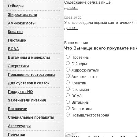
Cодержание белка в пище
Гейнеры
далее...
Жиросжигатели
[2013-10-22]
Ученые создали первый синтетический 
Аминокислоты
далее...
Креатин
Глютамин
Ваше мнение
Что Вы чаще всего покупаете из
BCAA
Витамины и минералы
Протеины
Гейнеры
Энергетики
Жиросжигатели
Повышение тестостерона
Аминокислоты
Для суставов и связок
Креатин
Глютамин
Продукты NO
BCAA
Заменители питания
Витамины
Батончики
Энергетики
Повыш.тестостерона
Специальные препараты
Аксессуары
Перчатки