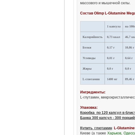
массового и мышечной силы.
Состав Olimp L-Glutamine Meg
1 капсула
на 100
Калорийность
0,73 ккал
46,7 к
Белки
0,17 г
10,86 г
Углеводы
0,01 г
0,64 г
Жиры
0,0 г
0,0 г
L-глютамин
1400 мг
89,46 г
Ингредиенты:
L-глутамин, микрокристалличес
Упаковка:
Коробка по 120 капсул в блист
Банка 300 капсул - 300 порций
Купить
глютамин
L-Glutamin
Киеве (а также
Харьков, Одесс