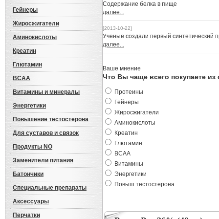
Cодержание белка в пище
Гейнеры
далее...
Жиросжигатели
[2013-10-22]
Ученые создали первый синтетический 
Аминокислоты
далее...
Креатин
Глютамин
Ваше мнение
Что Вы чаще всего покупаете из
BCAA
Витамины и минералы
Протеины
Гейнеры
Энергетики
Жиросжигатели
Повышение тестостерона
Аминокислоты
Для суставов и связок
Креатин
Глютамин
Продукты NO
BCAA
Заменители питания
Витамины
Батончики
Энергетики
Повыш.тестостерона
Специальные препараты
Аксессуары
Перчатки