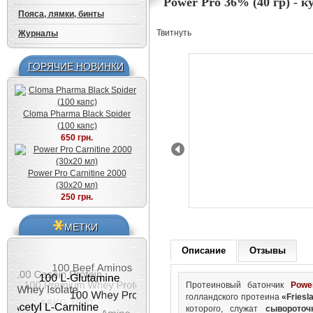
Power Pro 36% (40 гр) - к
Пояса, лямки, бинты
Твитнуть
Журналы
ГОРЯЧИЕ НОВИНКИ
Cloma Pharma Black Spider
(100 капс)
650 грн.
Prev
Power Pro Carnitine 2000
(30x20 мл)
250 грн.
МЕТКИ
Описание
Отзывы
Протеиновый батончик
Powe
голландского протеина
«Friesl
которого, служат
сывороточ