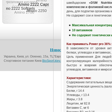
швейцарским
«DSM Nutriti
комплексом и фолиевой кисл
день, для подпитки организма 
Не содержит сои и генетическ
Максимальная концентрац
10 витаминов
Не содержит генетически 
Как принимать Power pro 36%
:
В зависимости от уровня ак
Новости
О магазине
Контакт
белках, углеводах и витаминах,
Украина, Киев, ул. Огиенко, 15а, ТЦ"Европорт", 1-й этаж (возле метро Вокза
Цель применения Для людей 
Спортивное питание Киев
BioSport.kiev.ua
© 2016
контролирующих калорийность
быстро и вовремя обеспечи
углеводов, витаминов и микро
Характеристики:
Содержание питательных вещест
Энергетическая ценность (калор
Белки, г 14.4
Углеводы, г 13.4
Жиры, г 3.8
Лецитин, мг 82.8
Витамин C, мг 6
Витамин B2, мг 0.16