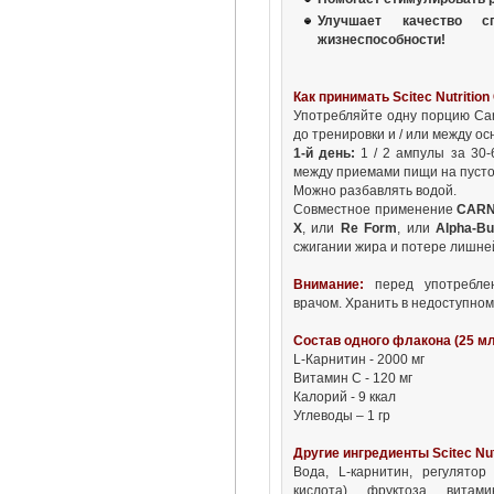
Улучшает качество 
жизнеспособности!
Как принимать Scitec Nutrition 
Употребляйте одну порцию Carn
до тренировки и / или между 
1-й день:
1 / 2 ампулы за 30-
между приемами пищи на пусто
Можно разбавлять водой.
Совместное применение
СARN
X
, или
Re Form
, или
Alpha-Bu
сжигании жира и потере лишне
Внимание:
перед употреблен
врачом. Хранить в недоступном
Состав одного флакона (25 мл
L-Карнитин - 2000 мг
Витамин С - 120 мг
Калорий - 9 ккал
Углеводы – 1 гр
Другие ингредиенты Scitec Nutr
Вода, L-карнитин, регулятор
кислота), фруктоза, витам