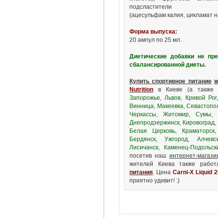
подсластители
(ацесульфам калия, цикламат на
Форма выпуска:
20 ампул по 25 мл.
Диетические добавки не пр
сбалансированной диеты.
Купить спортивное питание
ж
Nutrition
в Киеве (а такж
Запорожье, Львов, Кривой Рог
Винница, Макеевка, Севастопо
Черкассы, Житомир, Сумы, Х
Днепродзержинск, Кировоград, 
Белая Церковь, Краматорск,
Бердянск, Ужгород, Алчевс
Лисичанск, Каменец-Подольск
посетив наш
интернет-магазин
жителей Киева также рабо
питания
. Цена
Carni-X Liquid 
приятно удивит! :)