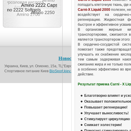
попадать клеточную ткань, где 
Carni-X Liquid 2000
полезен, не
воздействует на сердечно
регенерацию. Жидкостная 
быстрое и эффективное усваив
В организме жирные кис
транспортировки, сжигаются 
является транспортером этого 
В сердечно-сосудистой сис
помогает также предотвраща
улучшать их снабжение кисло
Новости
О магазине
Контакт
тем самым задерживая накоп
сжиганию жира и не только пол
Украина, Киев, ул. Огиенко, 15а, ТЦ"Европорт", 1-й этаж (возле метро Вокза
а особенно эффективно во вре
Спортивное питание Киев
BioSport.kiev.ua
© 2016
действие.
Результат приема Carni - X Liq
Благотворно влияет и уск
Оказывает положительное 
Повышает регенерацию!
Улучшает выносливость!
Стимулирует циркуляцию 
Снижает холестерин!
Помогает стимулировать р