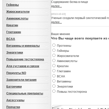
Cодержание белка в пище
Гейнеры
далее...
Жиросжигатели
[2013-10-22]
Ученые создали первый синтетический 
Аминокислоты
далее...
Креатин
Глютамин
Ваше мнение
Что Вы чаще всего покупаете из
BCAA
Витамины и минералы
Протеины
Гейнеры
Энергетики
Жиросжигатели
Повышение тестостерона
Аминокислоты
Для суставов и связок
Креатин
Глютамин
Продукты NO
BCAA
Заменители питания
Витамины
Батончики
Энергетики
Повыш.тестостерона
Специальные препараты
Аксессуары
Перчатки