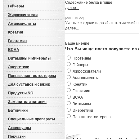
Cодержание белка в пище
Гейнеры
далее...
Жиросжигатели
[2013-10-22]
Ученые создали первый синтетический 
Аминокислоты
далее...
Креатин
Глютамин
Ваше мнение
Что Вы чаще всего покупаете из
BCAA
Витамины и минералы
Протеины
Гейнеры
Энергетики
Жиросжигатели
Повышение тестостерона
Аминокислоты
Для суставов и связок
Креатин
Глютамин
Продукты NO
BCAA
Заменители питания
Витамины
Батончики
Энергетики
Повыш.тестостерона
Специальные препараты
Аксессуары
Перчатки