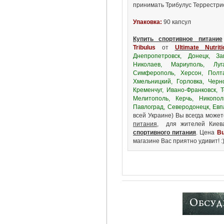
принимать Трибулус Террестри
Упаковка:
90 капсул
Купить спортивное питание
Tribulus
от
Ultimate Nutriti
Днепропетровск, Донецк, За
Николаев, Мариуполь, Луг
Симферополь, Херсон, Полта
Хмельницкий, Горловка, Черн
Кременчуг, Ивано-Франковск, 
Мелитополь, Керчь, Никопол
Павлоград, Северодонецк, Евп
всей Украине) Вы всегда може
питания
, для жителей Киев
спортивного питания
. Цена
Bu
магазине Вас приятно удивит! :