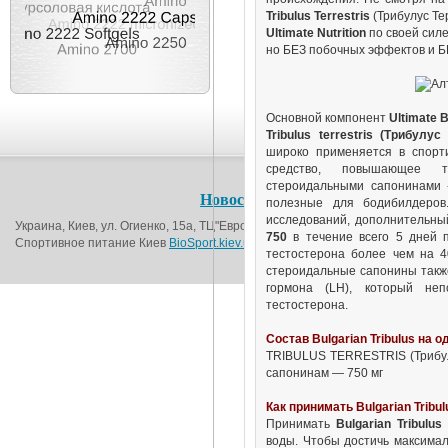
Tribulus Terrestris
(Трибулус Те
Ultimate Nutrition
по своей сил
но БЕЗ побочных эффектов и Б
Основной компонент
Ultimate
B
Tribulus terrestris (Трибулус
широко применяется в спорт
средство, повышающее т
стероидальными сапонинами 
Новости
О магазине
Контакт
полезные для бодибилдеров
исследований, дополнительн
Украина, Киев, ул. Огиенко, 15а, ТЦ"Европорт", 1-й этаж (возле метро Вокза
750
в течение всего 5 дней 
Спортивное питание Киев
BioSport.kiev.ua
© 2016
тестостерона более чем на 4
стероидальные сапонины такж
гормона (LH), который неп
тестостерона.
Состав Bulgarian Tribulus на о
TRIBULUS TERRESTRIS (Трибул
сапонинам — 750 мг
Как принимать Bulgarian Tribul
Принимать
Bulgarian Tribulus
воды. Чтобы достичь максимал